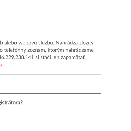
 alebo webovú službu. Nahrádza zložitý
o ako telefónny zoznam, ktorým nahrádzame
46.229.238.141 si stačí len zapamätať
iac
istrátora?