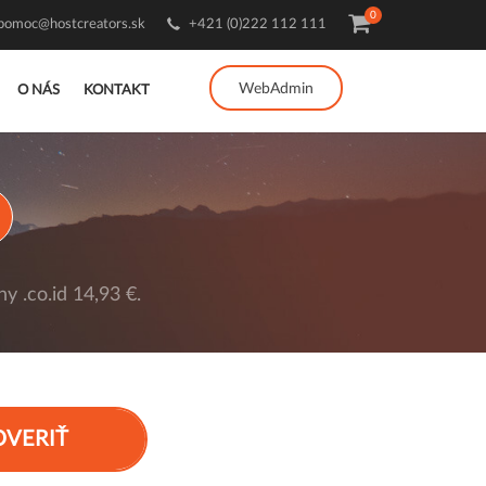
0
pomoc@hostcreators.sk
+421 (0)222 112 111
WebAdmin
O NÁS
KONTAKT
y .co.id 14,93 €.
OVERIŤ