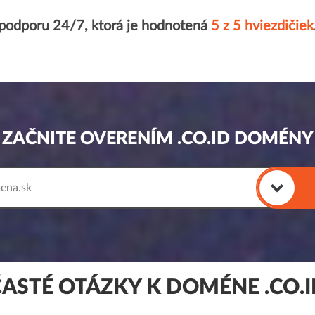
 podporu 24/7, ktorá je hodnotená
5 z 5 hviezdičiek
ZAČNITE OVERENÍM .CO.ID DOMÉNY
ČASTÉ OTÁZKY K DOMÉNE .CO.I