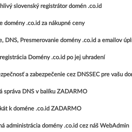
livý slovenský registrátor domén .co.id
 domény .co.id za nákupné ceny
e, DNS, Presmerovanie domény .co.id a emailov 
egistrácia Domény .co.id po jej uhradení
zpečnosť a zabezpečenie cez DNSSEC pre vašu do
á správa DNS v balíku ZADARMO
fikát k doméne .co.id ZADARMO
á administrácia domény .co.id cez náš WebAdmin