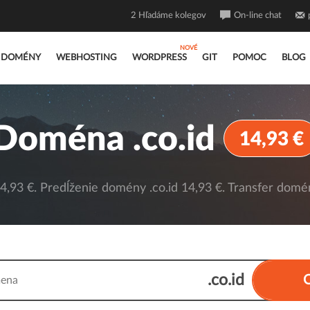
2
Hľadáme kolegov
On-line chat
DOMÉNY
WEBHOSTING
WORDPRESS
GIT
POMOC
BLOG
Doména .co.id
14,93 €
,93 €. Predĺženie domény .co.id 14,93 €. Transfer domén
.co.id