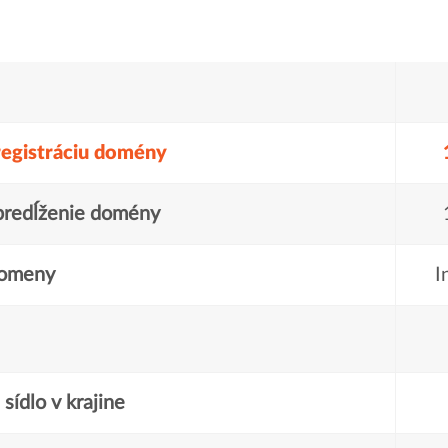
registráciu domény
predĺženie domény
domeny
I
sídlo v krajine