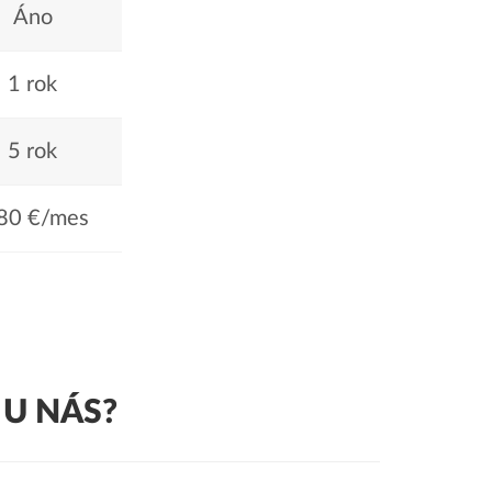
Áno
1 rok
5 rok
80 €/mes
 U NÁS?