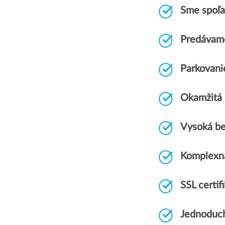
Sme spoľah
Predávame
Parkovani
Okamžitá r
Vysoká be
Komplexn
SSL certi
Jednoduch