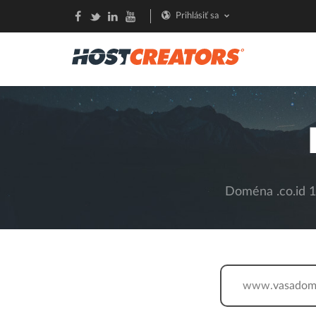
Prihlásiť sa
Doména .co.id 14
www.