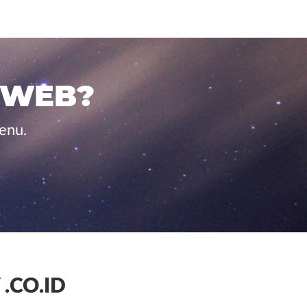
 WEB?
enu.
.CO.ID