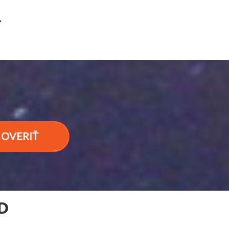
.
OVERIŤ
D