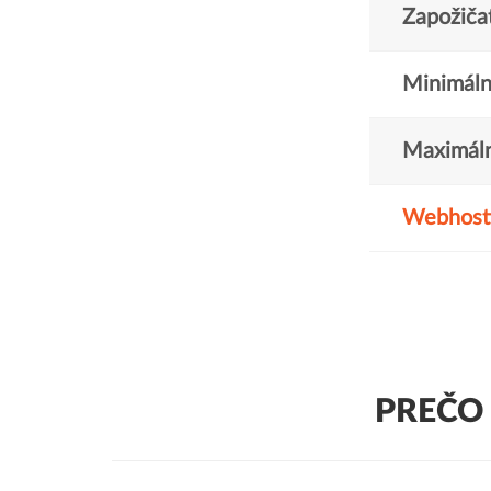
Zapožičat
Minimáln
Maximáln
Webhost
PREČO 