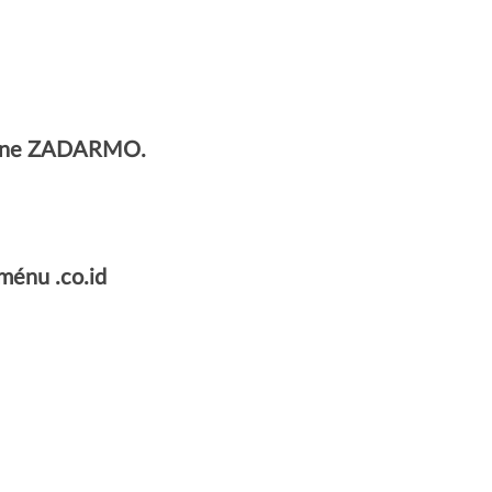
úplne ZADARMO.
ménu .co.id