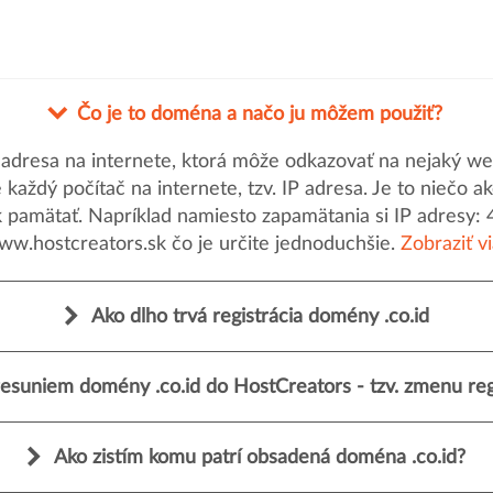
Čo je to doména a načo ju môžem použiť?
dresa na internete, ktorá môže odkazovať na nejaký web
uje každý počítač na internete, tzv. IP adresa. Je to nieč
k pamätať. Napríklad namiesto zapamätania si IP adresy: 
ww.hostcreators.sk čo je určite jednoduchšie.
Zobraziť v
Ako dlho trvá registrácia domény .co.id
esuniem domény .co.id do HostCreators - tzv. zmenu reg
Ako zistím komu patrí obsadená doména .co.id?