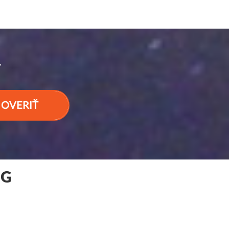
Y
OVERIŤ
GG