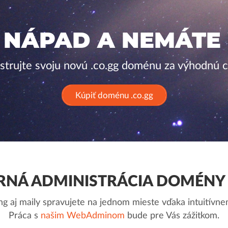
 NÁPAD A NEMÁTE
strujte svoju novú .co.gg doménu za výhodnú 
Kúpiť doménu .co.gg
NÁ ADMINISTRÁCIA DOMÉNY 
g aj maily spravujete na jednom mieste vďaka intuitív
Práca s
našim WebAdminom
bude pre Vás zážitkom.