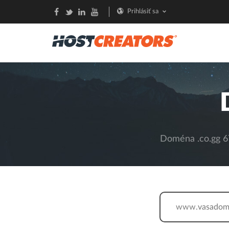
Prihlásiť sa
Doména .co.gg 67
www.