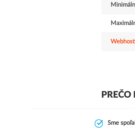
Minimáln
Maximáln
Webhost
PREČO 
Sme spoľah