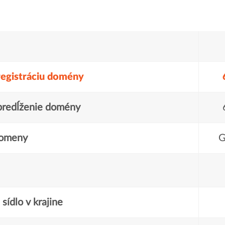
registráciu domény
predĺženie domény
domeny
G
sídlo v krajine