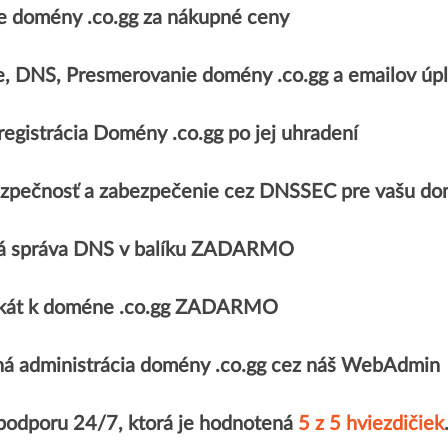
 domény .co.gg za nákupné ceny
e, DNS, Presmerovanie domény .co.gg a emailov 
egistrácia Domény .co.gg po jej uhradení
zpečnosť a zabezpečenie cez DNSSEC pre vašu do
á správa DNS v balíku ZADARMO
fikát k doméne .co.gg ZADARMO
á administrácia domény .co.gg cez náš WebAdmin
 podporu 24/7, ktorá je hodnotená
5 z 5 hviezdičiek