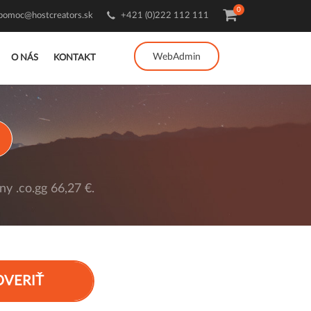
0
pomoc@hostcreators.sk
+421 (0)222 112 111
WebAdmin
O NÁS
KONTAKT
y .co.gg 66,27 €.
OVERIŤ