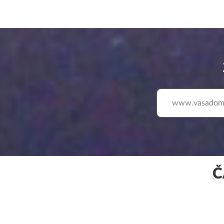
www.
Č