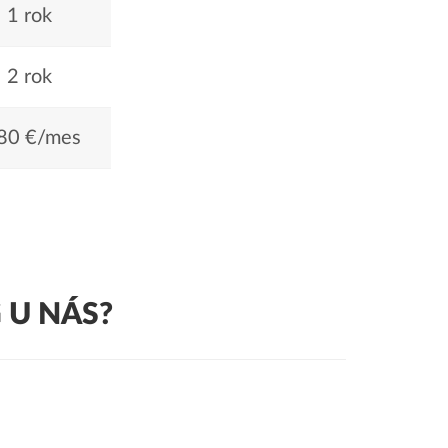
1 rok
2 rok
80 €/mes
 U NÁS?