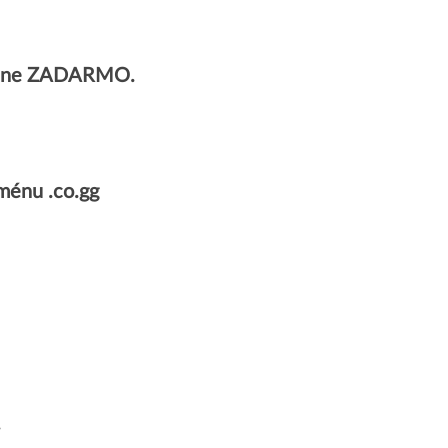
úplne ZADARMO.
ménu .co.gg
.