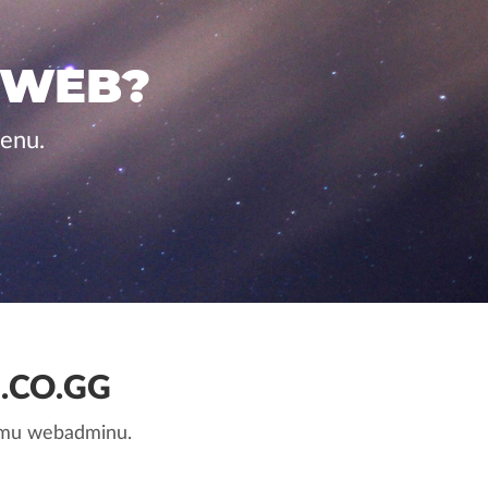
 WEB?
cenu.
.CO.GG
nemu webadminu.