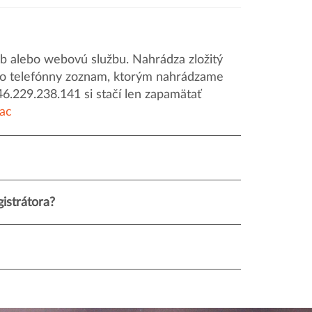
 alebo webovú službu. Nahrádza zložitý
o ako telefónny zoznam, ktorým nahrádzame
46.229.238.141 si stačí len zapamätať
iac
istrátora?