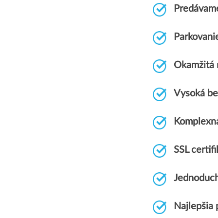
Predávame
Parkovani
Okamžitá r
Vysoká be
Komplexn
SSL certi
Jednoduch
Najlepšia