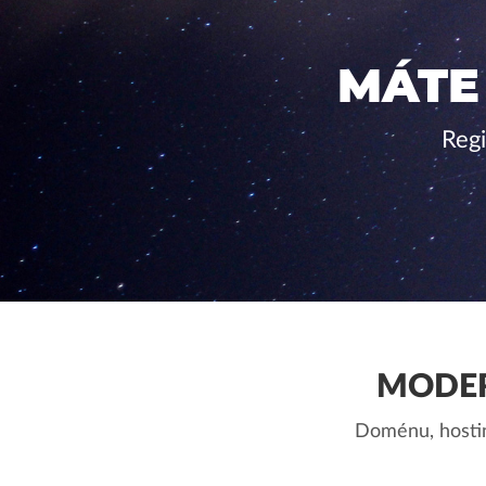
MÁTE
Regi
MODER
Doménu, hostin