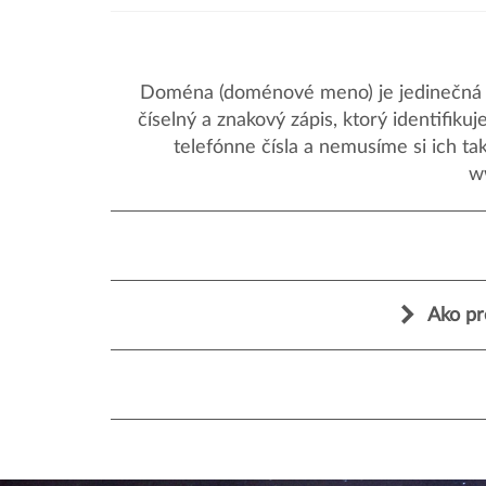
Doména (doménové meno) je jedinečná a
číselný a znakový zápis, ktorý identifik
telefónne čísla a nemusíme si ich ta
w
Ako pr