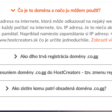
Čo je to doména a načo ju môžem použiť?
dresa na internete, ktorá môže odkazovať na nejaký web
uje každý počítač na internete, tzv. IP adresa. Je to nieč
k pamätať. Napríklad namiesto zapamätania si IP adresy: 
ww.hostcreators.sk čo je určite jednoduchšie.
Zobraziť v
Ako dlho trvá registrácia domény .co.gg
esuniem domény .co.gg do HostCreators - tzv. zmenu reg
Ako zistím komu patrí obsadená doména .co.gg?