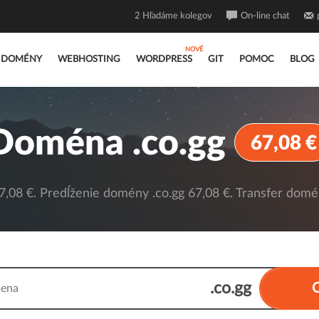
2
Hľadáme kolegov
On-line chat
DOMÉNY
WEBHOSTING
WORDPRESS
GIT
POMOC
BLOG
Doména .co.gg
67,08 €
,08 €. Predĺženie domény .co.gg 67,08 €. Transfer domén
.co.gg