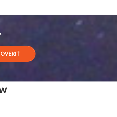
Y
OVERIŤ
BW