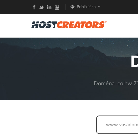
Prihlásiť sa
Doména .co.bw 73,
www.