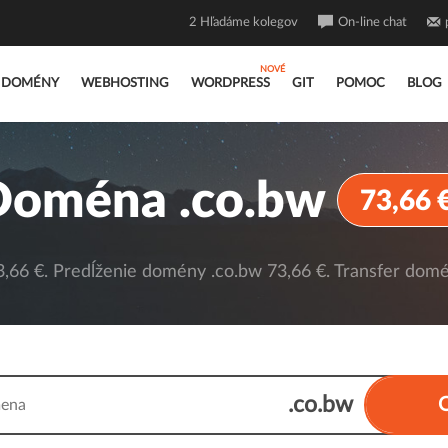
2
Hľadáme kolegov
On-line chat
DOMÉNY
WEBHOSTING
WORDPRESS
GIT
POMOC
BLOG
Doména .co.bw
73,66 
66 €. Predĺženie domény .co.bw 73,66 €. Transfer domé
.co.bw