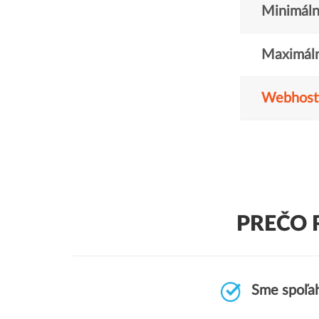
Minimáln
Maximáln
Webhost
PREČO 
Sme spoľah