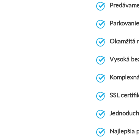
Predávame
Parkovani
Okamžitá r
Vysoká be
Komplexná
SSL certi
Jednoduch
Najlepšia 