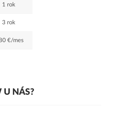
1 rok
3 rok
80 €/mes
 U NÁS?