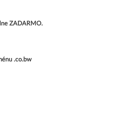
úplne ZADARMO.
ménu .co.bw