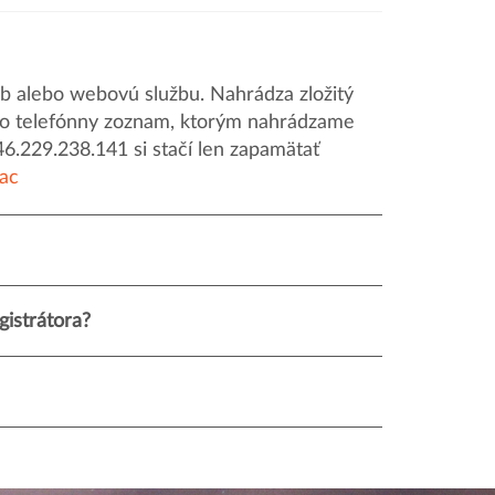
 alebo webovú službu. Nahrádza zložitý
o ako telefónny zoznam, ktorým nahrádzame
46.229.238.141 si stačí len zapamätať
iac
istrátora?