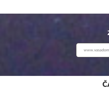
www.
Č