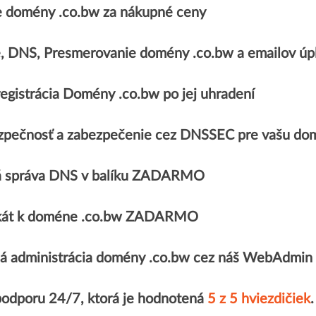
 domény .co.bw za nákupné ceny
e, DNS, Presmerovanie domény .co.bw a emailov 
egistrácia Domény .co.bw po jej uhradení
zpečnosť a zabezpečenie cez DNSSEC pre vašu do
 správa DNS v balíku ZADARMO
fikát k doméne .co.bw ZADARMO
á administrácia domény .co.bw cez náš WebAdmin
podporu 24/7, ktorá je hodnotená
5 z 5 hviezdičiek
.