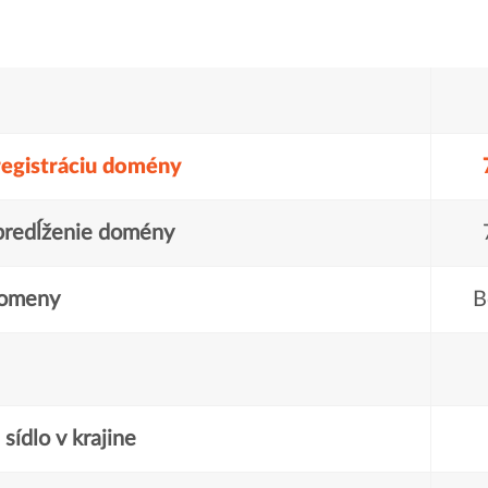
registráciu domény
predĺženie domény
domeny
B
sídlo v krajine