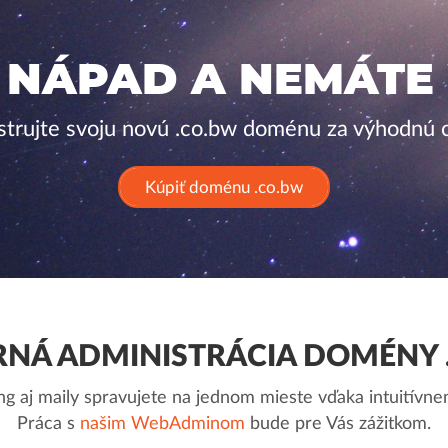
 NÁPAD A NEMÁTE
strujte svoju novú .co.bw doménu za výhodnú 
Kúpiť doménu .co.bw
NÁ ADMINISTRÁCIA DOMÉNY 
g aj maily spravujete na jednom mieste vďaka intuitív
Práca s
našim WebAdminom
bude pre Vás zážitkom.