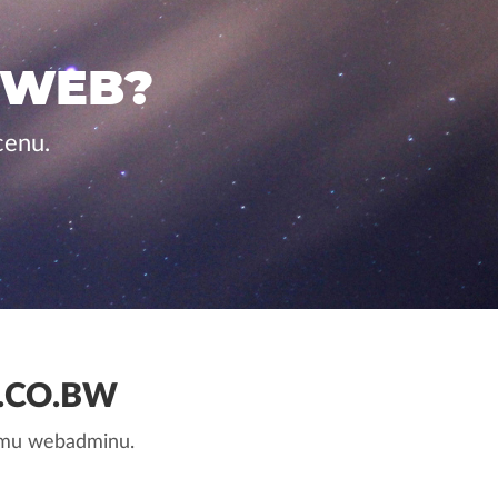
 WEB?
cenu.
.CO.BW
nemu webadminu.