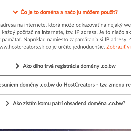
Čo je to doména a načo ju môžem použiť?
dresa na internete, ktorá môže odkazovať na nejaký web
uje každý počítač na internete, tzv. IP adresa. Je to nieč
k pamätať. Napríklad namiesto zapamätania si IP adresy: 
ww.hostcreators.sk čo je určite jednoduchšie.
Zobraziť v
Ako dlho trvá registrácia domény .co.bw
esuniem domény .co.bw do HostCreators - tzv. zmenu reg
Ako zistím komu patrí obsadená doména .co.bw?