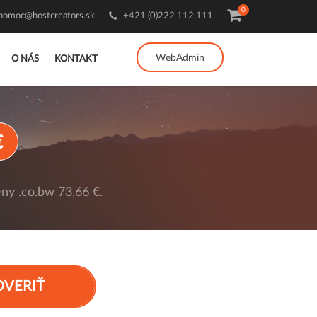
0
pomoc@hostcreators.sk
+421 (0)222 112 111
WebAdmin
O NÁS
KONTAKT
€
ny .co.bw 73,66 €.
OVERIŤ