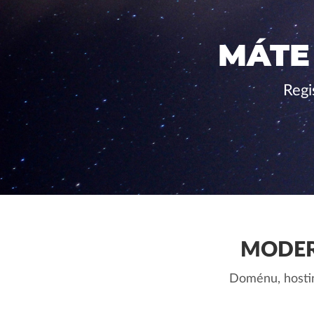
MÁTE
Regi
MODER
Doménu, hostin