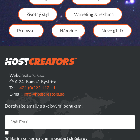
Životný štýl
Marketing & reklama
Priemysel
Národné
Nové gTLD
Hostcreator
WebCreators, s.r.o.
ČSA 24, Banská Bystrica
Tel:
+421 (0)222 112 111
E-mail:
info@hostcreators.sk
Dostávajte emaily s akciovými ponukami:
Súhlasím so spracovaním
osobných údajov