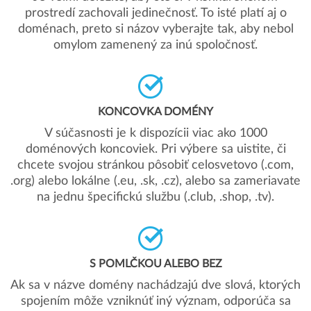
prostredí zachovali jedinečnosť. To isté platí aj o
doménach, preto si názov vyberajte tak, aby nebol
omylom zamenený za inú spoločnosť.
KONCOVKA DOMÉNY
V súčasnosti je k dispozícii viac ako 1000
doménových koncoviek. Pri výbere sa uistite, či
chcete svojou stránkou pôsobiť celosvetovo (.com,
.org) alebo lokálne (.eu, .sk, .cz), alebo sa zameriavate
na jednu špecifickú službu (.club, .shop, .tv).
S POMLČKOU ALEBO BEZ
Ak sa v názve domény nachádzajú dve slová, ktorých
spojením môže vzniknúť iný význam, odporúča sa