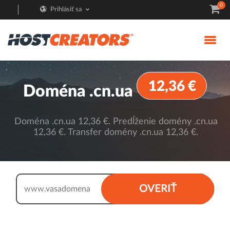
0
Prihlásiť sa
12,36 €
Doména .cn.ua
Doména .cn.ua 12,36 €. Predĺženie domény .cn.ua
12,36 €. Transfer domény .cn.ua 12,36 €.
.cn.ua
OVERIŤ
www.