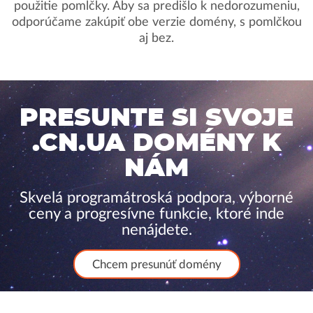
použitie pomlčky. Aby sa predišlo k nedorozumeniu,
odporúčame zakúpiť obe verzie domény, s pomlčkou
aj bez.
PRESUNTE SI SVOJE
.CN.UA DOMÉNY K
NÁM
Skvelá programátroská podpora, výborné
ceny a progresívne funkcie, ktoré inde
nenájdete.
Chcem presunúť domény