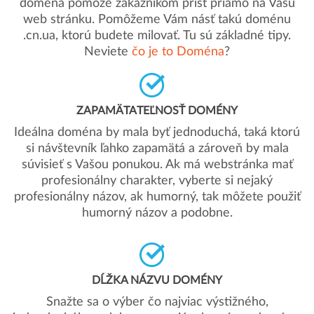
doména pomôže zákazníkom prísť priamo na Vašu
web stránku. Pomôžeme Vám násť takú doménu
.cn.ua, ktorú budete milovať. Tu sú základné tipy.
Neviete
čo je to Doména
?
ZAPAMÄTATEĽNOSŤ DOMÉNY
Ideálna doména by mala byť jednoduchá, taká ktorú
si návštevník ľahko zapamätá a zároveň by mala
súvisieť s Vašou ponukou. Ak má webstránka mať
profesionálny charakter, vyberte si nejaký
profesionálny názov, ak humorný, tak môžete použiť
humorný názov a podobne.
DĹŽKA NÁZVU DOMÉNY
Snažte sa o výber čo najviac výstižného,