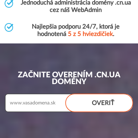
Jednoduchá administrácia domény .cn.ua
cez náš WebAdmin
Najlepšia podporu 24/7, ktorá je
hodnotená
5 z 5 hviezdičiek
.
ZAČNITE OVERENÍM .CN.UA
DOMÉNY
OVERIŤ
www.