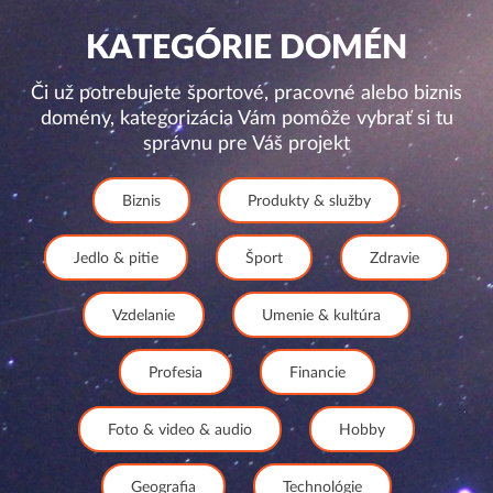
KATEGÓRIE DOMÉN
Či už potrebujete športové, pracovné alebo biznis
domény, kategorizácia Vám pomôže vybrať si tu
správnu pre Váš projekt
Biznis
Produkty & služby
Jedlo & pitie
Šport
Zdravie
Vzdelanie
Umenie & kultúra
Profesia
Financie
Foto & video & audio
Hobby
Geografia
Technológie