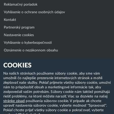
Reklamačný poriadok
Vyhlásenie o ochrane osobných údajov
Kontakt
Partnerský program
Nastavenie cookies
Vyhlásenie o kyberbezpečnosti
Oznámenie o nezákonnom obsahu
Klientská zóna
COOKIES
WebAdmin
Na našich stránkach používame súbory cookie, aby sme vám
umožnili čo najlepšie prezeranie internetových stránok a mohli
WebMail
zlepšovať naše služby. Pokiaľ prijmete všetky súbory cookie, umožní
Zmena hesla (E-mail, FTP, SSH)
nám to prispôsobiť obsah a marketingové informácie tak, aby
zodpovedali vašim potrebám. Súbory cookie nám taktiež pomáhajú
Webhosting
riešiť problémy, na ktoré môžete naraziť. Viac sa dozviete na našej
stránke zásad
používania súborov cookie. V prípade ak chcete
Domény
upraviť nastavenia súborov cookie, vyberte možnosť "Spravovať".
Pokiaľ chcete prijať všetky súbory cookie a pokračovať, vyberte