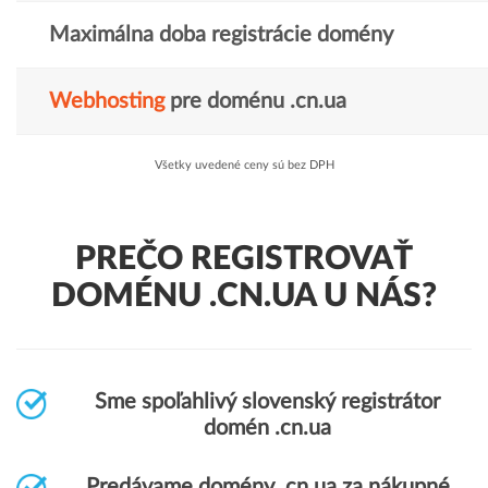
Maximálna doba registrácie domény
Webhosting
pre doménu .cn.ua
Všetky uvedené ceny sú bez DPH
PREČO REGISTROVAŤ
DOMÉNU .CN.UA U NÁS?
Sme spoľahlivý slovenský registrátor
domén .cn.ua
Predávame domény .cn.ua za nákupné