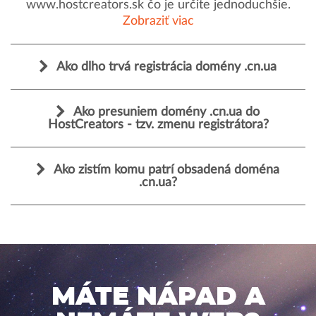
www.hostcreators.sk čo je určite jednoduchšie.
Zobraziť viac
Ako dlho trvá registrácia domény .cn.ua
Ako presuniem domény .cn.ua do
HostCreators - tzv. zmenu registrátora?
Ako zistím komu patrí obsadená doména
.cn.ua?
MÁTE NÁPAD A