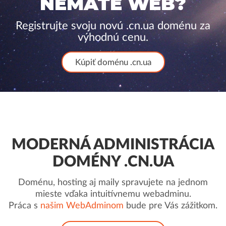
NEMÁTE WEB?
Registrujte svoju novú .cn.ua doménu za
výhodnú cenu.
Kúpiť doménu .cn.ua
MODERNÁ ADMINISTRÁCIA
DOMÉNY .CN.UA
Doménu, hosting aj maily spravujete na jednom
mieste vďaka intuitívnemu webadminu.
Práca s
našim WebAdminom
bude pre Vás zážitkom.