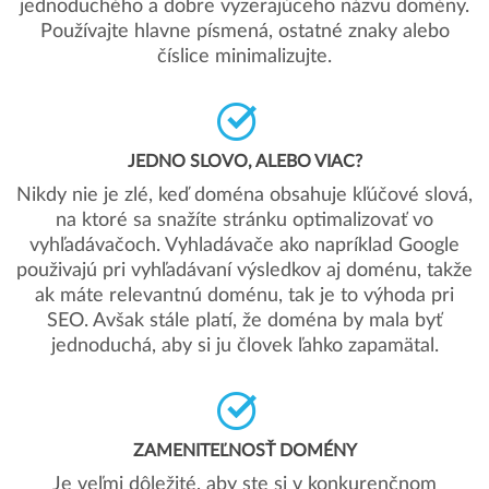
jednoduchého a dobre vyzerajúceho názvu domény.
Používajte hlavne písmená, ostatné znaky alebo
číslice minimalizujte.
JEDNO SLOVO, ALEBO VIAC?
Nikdy nie je zlé, keď doména obsahuje kľúčové slová,
na ktoré sa snažíte stránku optimalizovať vo
vyhľadávačoch. Vyhladávače ako napríklad Google
použivajú pri vyhľadávaní výsledkov aj doménu, takže
ak máte relevantnú doménu, tak je to výhoda pri
SEO. Avšak stále platí, že doména by mala byť
jednoduchá, aby si ju človek ľahko zapamätal.
ZAMENITEĽNOSŤ DOMÉNY
Je veľmi dôležité, aby ste si v konkurenčnom