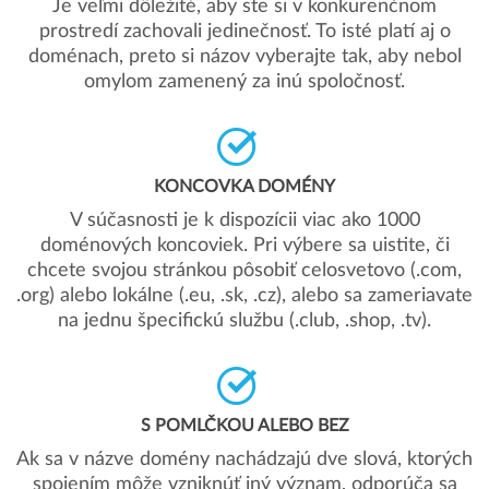
Je veľmi dôležité, aby ste si v konkurenčnom
prostredí zachovali jedinečnosť. To isté platí aj o
doménach, preto si názov vyberajte tak, aby nebol
omylom zamenený za inú spoločnosť.
KONCOVKA DOMÉNY
V súčasnosti je k dispozícii viac ako 1000
doménových koncoviek. Pri výbere sa uistite, či
chcete svojou stránkou pôsobiť celosvetovo (.com,
.org) alebo lokálne (.eu, .sk, .cz), alebo sa zameriavate
na jednu špecifickú službu (.club, .shop, .tv).
S POMLČKOU ALEBO BEZ
Ak sa v názve domény nachádzajú dve slová, ktorých
spojením môže vzniknúť iný význam, odporúča sa