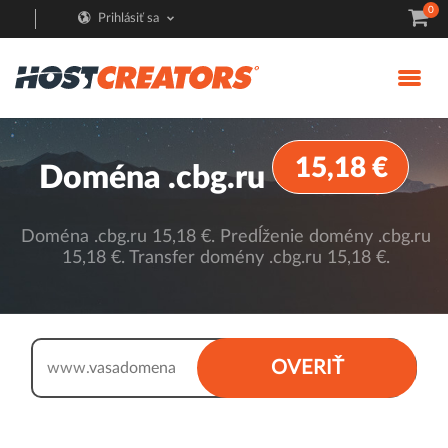
0
Prihlásiť sa
15,18 €
Doména .cbg.ru
Doména .cbg.ru 15,18 €. Predĺženie domény .cbg.ru
15,18 €. Transfer domény .cbg.ru 15,18 €.
.cbg.ru
OVERIŤ
www.