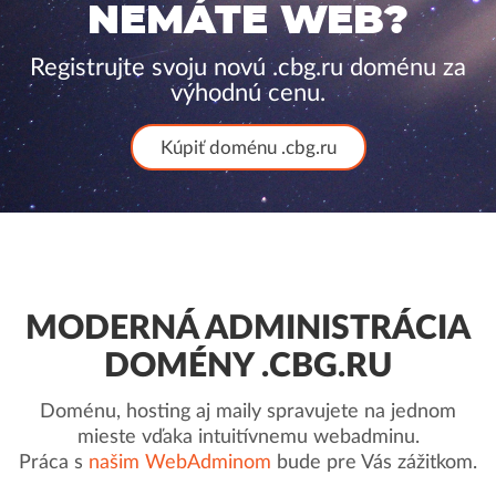
NEMÁTE WEB?
Registrujte svoju novú .cbg.ru doménu za
výhodnú cenu.
Kúpiť doménu .cbg.ru
MODERNÁ ADMINISTRÁCIA
DOMÉNY .CBG.RU
Doménu, hosting aj maily spravujete na jednom
mieste vďaka intuitívnemu webadminu.
Práca s
našim WebAdminom
bude pre Vás zážitkom.