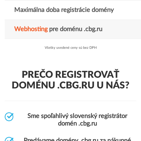
Maximálna doba registrácie domény
Webhosting
pre doménu .cbg.ru
Všetky uvedené ceny sú bez DPH
PREČO REGISTROVAŤ
DOMÉNU .CBG.RU U NÁS?
Sme spoľahlivý slovenský registrátor
domén .cbg.ru
Predávame domény .cbg.ru za nákupné