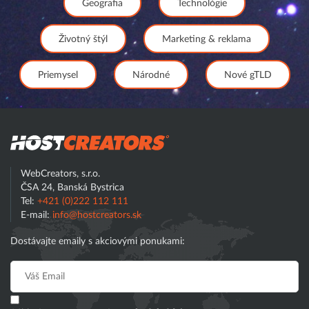
Geografia
Technológie
Životný štýl
Marketing & reklama
Priemysel
Národné
Nové gTLD
Hostcreator
WebCreators, s.r.o.
ČSA 24, Banská Bystrica
Tel:
+421 (0)222 112 111
E-mail:
info@hostcreators.sk
Dostávajte emaily s akciovými ponukami: