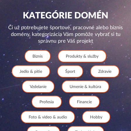
KATEGÓRIE DOMÉN
Či už potrebujete športové, pracovné alebo biznis
domény, kategorizácia Vám pomôže vybrať si tu
správnu pre Váš projekt
Biznis
Produkty & služby
Jedlo & pitie
Šport
Zdravie
Vzdelanie
Umenie & kultúra
Profesia
Financie
Foto & video & audio
Hobby