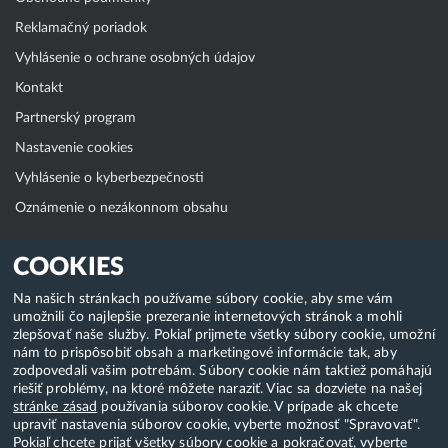
Reklamačný poriadok
Vyhlásenie o ochrane osobných údajov
Kontakt
Partnerský program
Nastavenie cookies
Vyhlásenie o kyberbezpečnosti
Oznámenie o nezákonnom obsahu
Klientská zóna
COOKIES
WebAdmin
Na našich stránkach používame súbory cookie, aby sme vám
umožnili čo najlepšie prezeranie internetových stránok a mohli
WebMail
zlepšovať naše služby. Pokiaľ prijmete všetky súbory cookie, umožní
Zmena hesla (E-mail, FTP, SSH)
nám to prispôsobiť obsah a marketingové informácie tak, aby
zodpovedali vašim potrebám. Súbory cookie nám taktiež pomáhajú
Webhosting
riešiť problémy, na ktoré môžete naraziť. Viac sa dozviete na našej
stránke zásad
používania súborov cookie. V prípade ak chcete
Domény
upraviť nastavenia súborov cookie, vyberte možnosť "Spravovať".
Pokiaľ chcete prijať všetky súbory cookie a pokračovať, vyberte