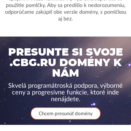
použitie pomlčky. Aby sa predišlo k nedorozumeniu,
odporúčame zakúpiť obe verzie domény, s pomlčkou
aj bez.
PRESUNTE SI SVOJE
.CBG.RU DOMÉNY K
NÁM
Skvelá programátroská podpora, výborné
ceny a progresívne funkcie, ktoré inde
nenájdete.
Chcem presunúť domény