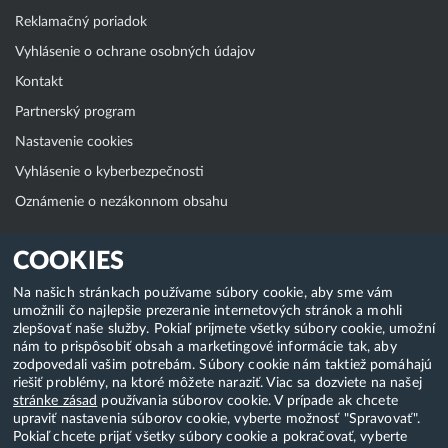
Reklamačný poriadok
Vyhlásenie o ochrane osobných údajov
Kontakt
Partnerský program
Nastavenie cookies
Vyhlásenie o kyberbezpečnosti
Oznámenie o nezákonnom obsahu
Klientská zóna
COOKIES
WebAdmin
Na našich stránkach používame súbory cookie, aby sme vám
umožnili čo najlepšie prezeranie internetových stránok a mohli
WebMail
zlepšovať naše služby. Pokiaľ prijmete všetky súbory cookie, umožní
Zmena hesla (E-mail, FTP, SSH)
nám to prispôsobiť obsah a marketingové informácie tak, aby
zodpovedali vašim potrebám. Súbory cookie nám taktiež pomáhajú
Webhosting
riešiť problémy, na ktoré môžete naraziť. Viac sa dozviete na našej
stránke zásad
používania súborov cookie. V prípade ak chcete
Domény
upraviť nastavenia súborov cookie, vyberte možnosť "Spravovať".
Pokiaľ chcete prijať všetky súbory cookie a pokračovať, vyberte