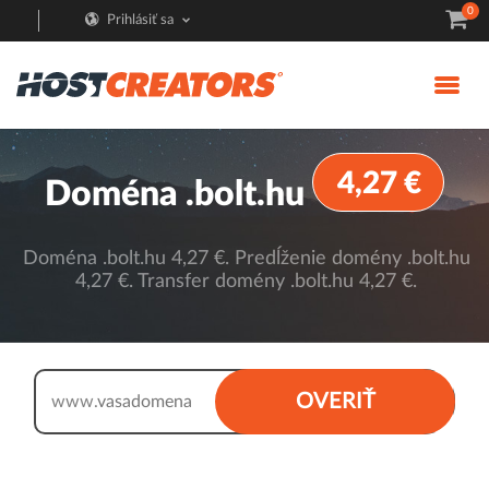
0
Prihlásiť sa
4,27 €
Doména .bolt.hu
Doména .bolt.hu 4,27 €. Predĺženie domény .bolt.hu
4,27 €. Transfer domény .bolt.hu 4,27 €.
.bolt.hu
OVERIŤ
www.