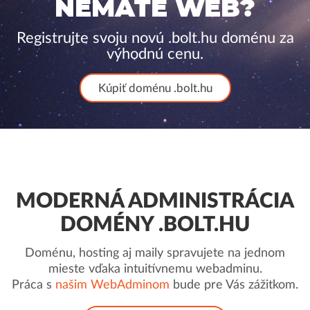
NEMÁTE WEB?
Registrujte svoju novú .bolt.hu doménu za
výhodnú cenu.
Kúpiť doménu .bolt.hu
MODERNÁ ADMINISTRÁCIA
DOMÉNY .BOLT.HU
Doménu, hosting aj maily spravujete na jednom
mieste vďaka intuitívnemu webadminu.
Práca s
našim WebAdminom
bude pre Vás zážitkom.