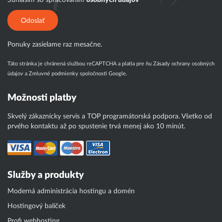
Súhlasím so spracovaním
osobných údajov
Odoslať
Ponuky zasielame raz mesačne.
Táto stránka je chránená službou reCAPTCHA a platia pre ňu
Zásady ochrany osobných
údajov
a
Zmluvné podmienky
spoločnosti Google.
Možnosti platby
Skvelý zákaznícky servis a TOP programátorská podpora. Všetko od
prvého kontaktu až po spustenie trvá menej ako 10 minút.
Služby a produkty
Moderná administrácia hostingu a domén
Hostingový balíček
Profi webhosting