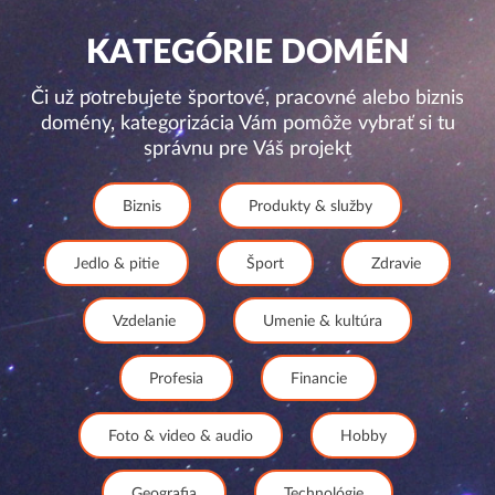
KATEGÓRIE DOMÉN
Či už potrebujete športové, pracovné alebo biznis
domény, kategorizácia Vám pomôže vybrať si tu
správnu pre Váš projekt
Biznis
Produkty & služby
Jedlo & pitie
Šport
Zdravie
Vzdelanie
Umenie & kultúra
Profesia
Financie
Foto & video & audio
Hobby
Geografia
Technológie