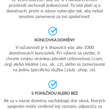
Je veľmi dôležité, aby ste si v konkurenčnom
prostredí zachovali jedinečnosť. To isté platí aj o
doménach, preto si názov vyberajte tak, aby nebol
omylom zamenený za inú spoločnosť.
KONCOVKA DOMÉNY
V súčasnosti je k dispozícii viac ako 1000
doménových koncoviek. Pri výbere sa uistite, či
chcete svojou stránkou pôsobiť celosvetovo (.com,
.org) alebo lokálne (.eu, .sk, .cz), alebo sa zameriavate
na jednu špecifickú službu (.club, .shop, .tv).
S POMLČKOU ALEBO BEZ
Ak sa v názve domény nachádzajú dve slová, ktorých
spojením môže vzniknúť iný význam, odporúča sa