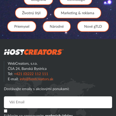
Životný štýl
Marketing & reklama
Priemysel
Národné
Nové gTLD
Hostcreator
WebCreators, s.r.o.
ČSA 24, Banská Bystrica
Tel:
+421 (0)222 112 111
E-mail:
info@hostcreators.sk
Dostávajte emaily s akciovými ponukami: