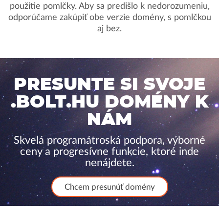
použitie pomlčky. Aby sa predišlo k nedorozumeniu,
odporúčame zakúpiť obe verzie domény, s pomlčkou
aj bez.
PRESUNTE SI SVOJE
.BOLT.HU DOMÉNY K
NÁM
Skvelá programátroská podpora, výborné
ceny a progresívne funkcie, ktoré inde
nenájdete.
Chcem presunúť domény