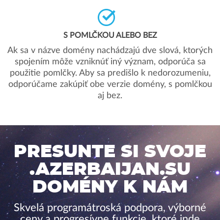
S POMLČKOU ALEBO BEZ
Ak sa v názve domény nachádzajú dve slová, ktorých
spojením môže vzniknúť iný význam, odporúča sa
použitie pomlčky. Aby sa predišlo k nedorozumeniu,
odporúčame zakúpiť obe verzie domény, s pomlčkou
aj bez.
PRESUNTE SI SVOJE
.AZERBAIJAN.SU
DOMÉNY K NÁM
Skvelá programátroská podpora, výborné
ceny a progresívne funkcie, ktoré inde