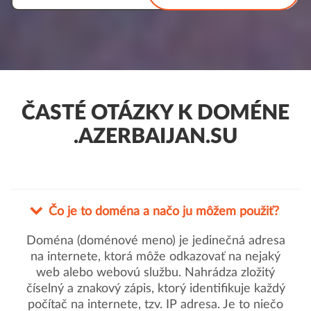
ČASTÉ OTÁZKY K DOMÉNE
.AZERBAIJAN.SU
Čo je to doména a načo ju môžem použiť?
Doména (doménové meno) je jedinečná adresa
na internete, ktorá môže odkazovať na nejaký
web alebo webovú službu. Nahrádza zložitý
číselný a znakový zápis, ktorý identifikuje každý
počítač na internete, tzv. IP adresa. Je to niečo