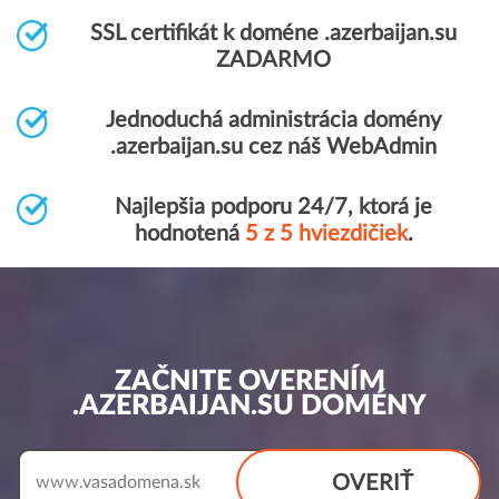
SSL certifikát k doméne .azerbaijan.su
ZADARMO
Jednoduchá administrácia domény
.azerbaijan.su cez náš WebAdmin
Najlepšia podporu 24/7, ktorá je
hodnotená
5 z 5 hviezdičiek
.
ZAČNITE OVERENÍM
.AZERBAIJAN.SU DOMÉNY
OVERIŤ
www.