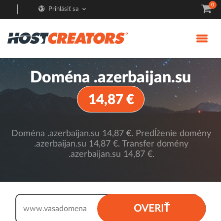
0
Prihlásiť sa
Doména .azerbaijan.su
14,87 €
Doména .azerbaijan.su 14,87 €. Predĺženie domény
.azerbaijan.su 14,87 €. Transfer domény
.azerbaijan.su 14,87 €.
.azerbaijan.su
OVERIŤ
www.