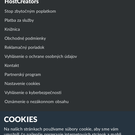
HostCreators
Stop zbytočným poplatkom
Platba za služby
Knižnica
Obchodné podmienky
Reklamačný poriadok
Vyhlásenie o ochrane osobných údajov
Kontakt
Partnerský program
Nastavenie cookies
Vyhlásenie o kyberbezpečnosti
Oznámenie o nezákonnom obsahu
Klientská zóna
COOKIES
WebAdmin
Na našich stránkach používame súbory cookie, aby sme vám
umožnili čo najlepšie prezeranie internetových stránok a mohli