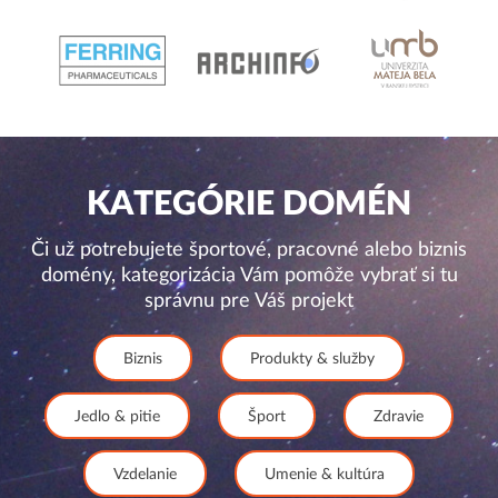
KATEGÓRIE DOMÉN
Či už potrebujete športové, pracovné alebo biznis
domény, kategorizácia Vám pomôže vybrať si tu
správnu pre Váš projekt
Biznis
Produkty & služby
Jedlo & pitie
Šport
Zdravie
Vzdelanie
Umenie & kultúra