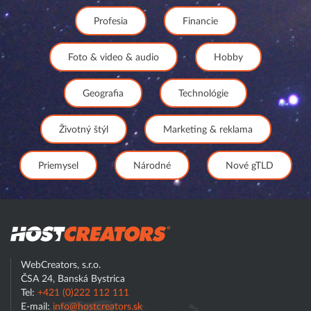
Profesia
Financie
Foto & video & audio
Hobby
Geografia
Technológie
Životný štýl
Marketing & reklama
Priemysel
Národné
Nové gTLD
Hostcreator
WebCreators, s.r.o.
ČSA 24, Banská Bystrica
Tel:
+421 (0)222 112 111
E-mail:
info@hostcreators.sk