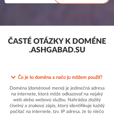
ČASTÉ OTÁZKY K DOMÉNE
.ASHGABAD.SU
Čo je to doména a načo ju môžem použiť?
Doména (doménové meno) je jedinečná adresa
na internete, ktorá môže odkazovať na nejaký
web alebo webovú službu. Nahrádza zložitý
číselný a znakový zápis, ktorý identifikuje každý
počítač na internete, tzv. IP adresa. Je to niečo