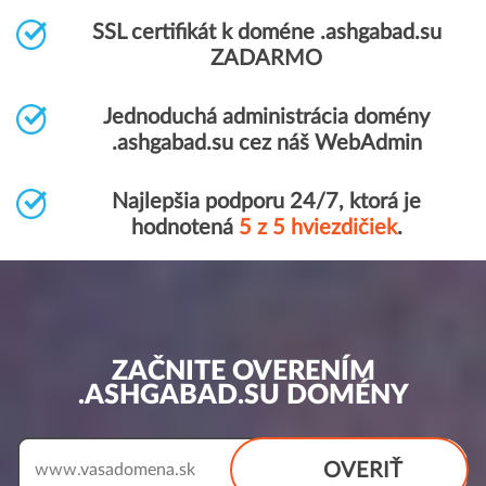
SSL certifikát k doméne .ashgabad.su
ZADARMO
Jednoduchá administrácia domény
.ashgabad.su cez náš WebAdmin
Najlepšia podporu 24/7, ktorá je
hodnotená
5 z 5 hviezdičiek
.
ZAČNITE OVERENÍM
.ASHGABAD.SU DOMÉNY
OVERIŤ
www.