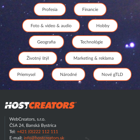
Profesia
Financie
Foto & video & audio
Hobby
Geografia
Technológie
Životný štýl
Marketing & reklama
Priemysel
Národné
Nové gTLD
Hostcreator
WebCreators, s.r.o.
ČSA 24, Banská Bystrica
Tel:
+421 (0)222 112 111
E-mail:
info@hostcreators.sk