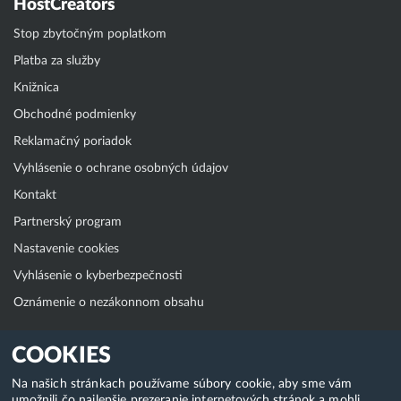
HostCreators
Stop zbytočným poplatkom
Platba za služby
Knižnica
Obchodné podmienky
Reklamačný poriadok
Vyhlásenie o ochrane osobných údajov
Kontakt
Partnerský program
Nastavenie cookies
Vyhlásenie o kyberbezpečnosti
Oznámenie o nezákonnom obsahu
Klientská zóna
COOKIES
WebAdmin
Na našich stránkach používame súbory cookie, aby sme vám
umožnili čo najlepšie prezeranie internetových stránok a mohli