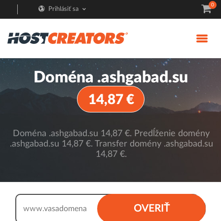
0
Prihlásiť sa
Doména .ashgabad.su
14,87 €
Doména .ashgabad.su 14,87 €. Predĺženie domény
.ashgabad.su 14,87 €. Transfer domény .ashgabad.su
14,87 €.
.ashgabad.su
OVERIŤ
www.