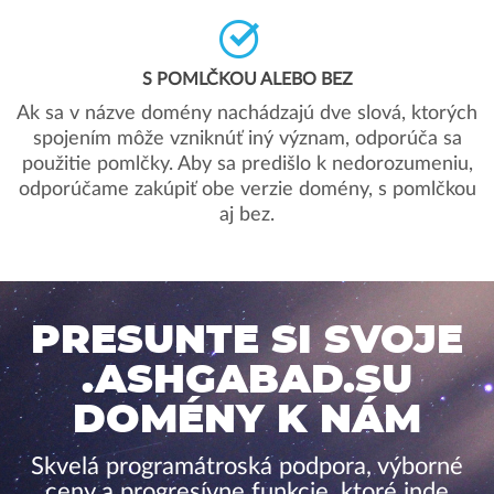
S POMLČKOU ALEBO BEZ
Ak sa v názve domény nachádzajú dve slová, ktorých
spojením môže vzniknúť iný význam, odporúča sa
použitie pomlčky. Aby sa predišlo k nedorozumeniu,
odporúčame zakúpiť obe verzie domény, s pomlčkou
aj bez.
PRESUNTE SI SVOJE
.ASHGABAD.SU
DOMÉNY K NÁM
Skvelá programátroská podpora, výborné
ceny a progresívne funkcie, ktoré inde