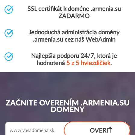
SSL certifikát k doméne .armenia.su
ZADARMO
Jednoduchá administrácia domény
.armenia.su cez náš WebAdmin
Najlepšia podporu 24/7, ktorá je
hodnotená
5 z 5 hviezdičiek
.
ZAČNITE OVERENÍM .ARMENIA.SU
DOMÉNY
OVERIŤ
www.