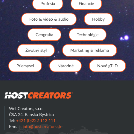
Profesia
Financie
Foto & video & audio
Hobby
Geografia
Technológie
Životný štýl
Marketing & reklama
Priemysel
Národné
Nové gTLD
Hostcreator
WebCreators, s.r.o.
ČSA 24, Banská Bystrica
Tel:
+421 (0)222 112 111
E-mail:
info@hostcreators.sk