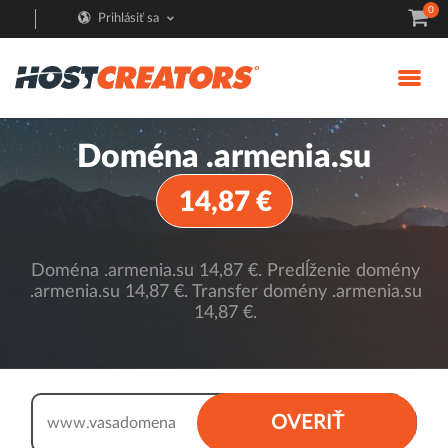
0
Prihlásiť sa
Doména .armenia.su
14,87 €
Doména .armenia.su 14,87 €. Predĺženie domény
.armenia.su 14,87 €. Transfer domény .armenia.su
14,87 €.
.armenia.su
OVERIŤ
www.