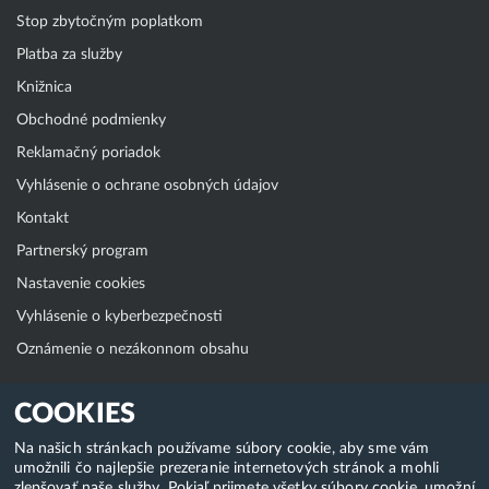
Stop zbytočným poplatkom
Platba za služby
Knižnica
Obchodné podmienky
Reklamačný poriadok
Vyhlásenie o ochrane osobných údajov
Kontakt
Partnerský program
Nastavenie cookies
Vyhlásenie o kyberbezpečnosti
Oznámenie o nezákonnom obsahu
Klientská zóna
COOKIES
WebAdmin
Na našich stránkach používame súbory cookie, aby sme vám
umožnili čo najlepšie prezeranie internetových stránok a mohli
WebMail
zlepšovať naše služby. Pokiaľ prijmete všetky súbory cookie, umožní